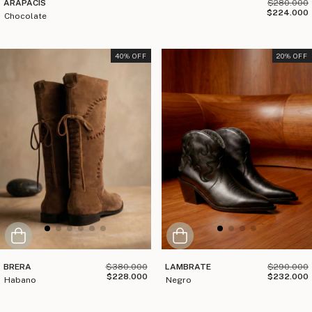
ARAPACIS
$280.000
$224.000
chocolate
40
% OFF
20
% OFF
BRERA
$380.000
LAMBRATE
$290.000
$228.000
$232.000
habano
negro