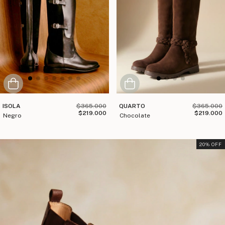
ISOLA
$365.000
QUARTO
$365.000
$219.000
$219.000
negro
chocolate
20
% OFF