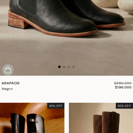
ARAPACIS
$280.000
$196.000
negro
40
% OFF
40
% OFF