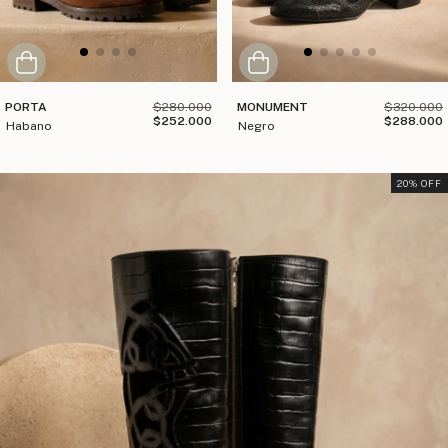
PORTA
$280.000
MONUMENT
$320.000
$252.000
$288.000
habano
negro
20
% OFF