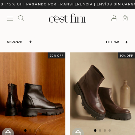
OFF PAGANDO POR TRANSFERENCIA | ENVÍOS SIN CARGO A PARTI
0
FILTRAR
30
% OFF
30
% OFF